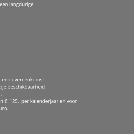
geen langdurige
 er een overeenkomst
opje beschikbaarheid
.
n € 125, per kalenderjaar en voor
uro.